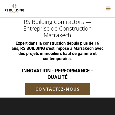
Aller
au
ACCUEIL
QUI SOMMES-NOUS
NOS COMPÉTENCES
contenu
PROJETS IMMOBILIERS
CONTACT
RS Building Contractors —
Entreprise de Construction
Marrakech
Expert dans la construction depuis plus de 16
ans, RS BUILDING s'est imposé à Marrakech avec
des projets immobiliers haut de gamme et
contemporains.
INNOVATION - PERFORMANCE -
QUALITÉ
CONTACTEZ-NOUS