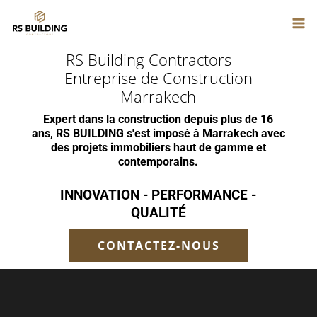
Aller
au
QUI SOMMES-NOUS
NOS COMPÉTENCES
ACCUEIL
contenu
RS Building Contractors —
PROJETS IMMOBILIERS
CONTACT
Entreprise de Construction
Marrakech
Expert dans la construction depuis plus de 16
ans, RS BUILDING s'est imposé à Marrakech avec
des projets immobiliers haut de gamme et
contemporains.
INNOVATION - PERFORMANCE -
QUALITÉ
CONTACTEZ-NOUS