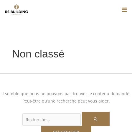
Aller
Rechercher :
au
QUI SOMMES-NOUS
NOS COMPÉTENCES
ACCUEIL
contenu
PROJETS IMMOBILIERS
CONTACT
Non classé
Il semble que nous ne pouvons pas trouver le contenu demandé.
Peut-être qu’une recherche peut vous aider.