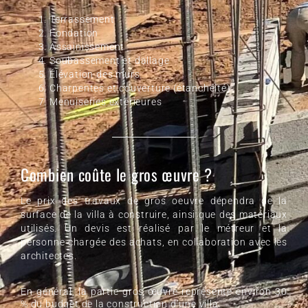
Terrassement
Fondation
Assainissement
Soubassement et dallage
Élévation des murs
Charpentes et couverture (étanchéité)
Menuiseries extérieures
Combien coûte le gros œuvre ?
Le prix des travaux de gros oeuvre dépendra de la
surface de la villa à construire, ainsi que des matériaux
utilisés. Un devis est réalisé par le métreur et la
personne chargée des achats, en collaboration avec les
architectes.
En général, la partie gros œuvre représente environ 30
% du budget de la construction d’une villa.