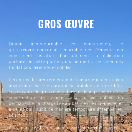
GROS ŒUVRE
Notion incontournable en construction,
le
gros
œuvre comprend l’ensemble des éléments qui
constituent l’ossature d’un bâtiment.
La réalisation
parfaite de cette partie vous permettra de créer des
fondations pérennes et solides.
Il s’agit de la première étape de construction et
la plus
importante
car elle garantit la stabilité de votre bâti.
Les travaux de
gros
œuvre doivent donc permettre à la
construction de résister aux forces subies en
permanence
(la charge liée au bâtiment en lui-même)
et
à celles qu’il subit de manière temporaire
(intempéries,
séismes…)
.
Cette partie de la construction se résume en 7 étapes :