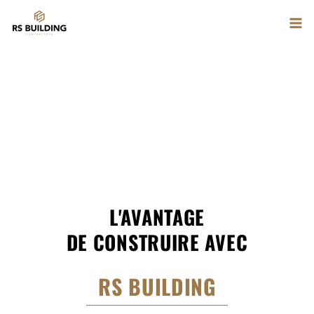
Aller
au
QUI SOMMES-NOUS
NOS COMPÉTENCES
ACCUEIL
contenu
PROJETS IMMOBILIERS
CONTACT
L'AVANTAGE
DE CONSTRUIRE AVEC
RS BUILDING